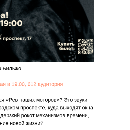
р Бильжо
я в 19.00, 612 аудитория
ся «Рёв наших моторов»? Это звуки
радском проспекте, куда выходят окна
 дерзкий рокот механизмов времени,
ние новой жизни?