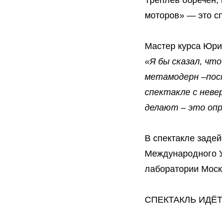
Треплев обречен, 
моторов» — это сп
Мастер курса Юри
«Я бы сказал, чт
метамодерн –пос
спектакле с неве
делают – это опр
В спектакле задей
Международного У
лаборатории Моск
СПЕКТАКЛЬ ИДЁТ