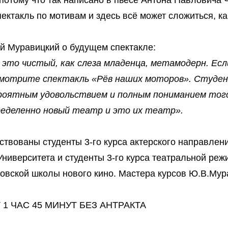
потому что так написано в пьесе Антона Павловича 
ектакль по мотивам и здесь всё может сложиться, ка
й Муравицкий о будущем спектакле:
о это чистый, как слеза младенца, метамодерн. Есл
мотрите спектакль «Рёв наших моторов». Студе
роятным удовольствием и полным пониманием того,
еделенно новый театр и это их театр».
ствованы студенты 3-го курса актерского направлен
ниверситета и студенты 3-го курса театральной реж
овской школы нового кино. Мастера курсов Ю.В.Мур
 1 ЧАС 45 МИНУТ БЕЗ АНТРАКТА