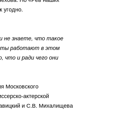
Чехова. Но «Рёв наших
к угодно.
и не знаете, что такое
нты работают в этом
 что и ради чего они
ия Московского
иссерско-актерской
авицкий и С.В. Михалищева