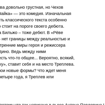
ва довольно грустная, но Чехов
«Чайка» — это комедия. Изначальная
ть классического текста особенно
о стоит на пороге своего дебюта.
а Бильжо – тоже дебют. В «Рёве
 нет границы между реальностью и
тренние миры героя и режиссера
дино. Ведь между ними
сть что-то общее... Вероятно, всякий,
ку», ставит себя и на место Треплева.
мои новые формы? Что ждет меня
 четыре года, я Треплев или