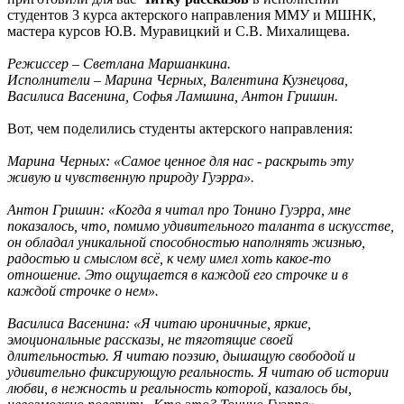
студентов 3 курса актерского направления ММУ и МШНК,
мастера курсов Ю.В. Муравицкий и С.В. Михалищева.
Режиссер – Светлана Маршанкина.
Исполнители – Марина Черных, Валентина Кузнецова,
Василиса Васенина, Софья Ламшина, Антон Гришин.
Вот, чем поделились студенты актерского направления:
Марина Черных: «Самое ценное для нас - раскрыть эту
живую и чувственную природу Гуэрра».
Антон Гришин: «Когда я читал про Тонино Гуэрра, мне
показалось, что, помимо удивительного таланта в искусстве,
он обладал уникальной способностью наполнять жизнью,
радостью и смыслом всё, к чему имел хоть какое-то
отношение. Это ощущается в каждой его строчке и в
каждой строчке о нем».
Василиса Васенина: «Я читаю ироничные, яркие,
эмоциональные рассказы, не тяготящие своей
длительностью. Я читаю поэзию, дышащую свободой и
удивительно фиксирующую реальность. Я читаю об истории
любви, в нежность и реальность которой, казалось бы,