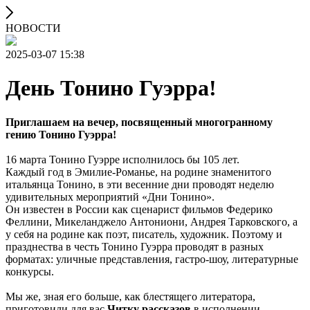
НОВОСТИ
2025-03-07 15:38
День Тонино Гуэрра!
Приглашаем на вечер, посвященный многогранному
гению Тонино Гуэрра!
16 марта Тонино Гуэрре исполнилось бы 105 лет.
Каждый год в Эмилие-Романье, на родине знаменитого
итальянца Тонино, в эти весенние дни проводят неделю
удивительных мероприятий «Дни Тонино».
Он известен в России как сценарист фильмов Федерико
Феллини, Микеланджело Антониони, Андрея Тарковского, а
у себя на родине как поэт, писатель, художник. Поэтому и
празднества в честь Тонино Гуэрра проводят в разных
форматах: уличные представления, гастро-шоу, литературные
конкурсы.
Мы же, зная его больше, как блестящего литератора,
приготовили для вас
Читку рассказов
в исполнении