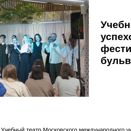
Учебн
успех
фести
бульв
 Учебный театр Московского международного у