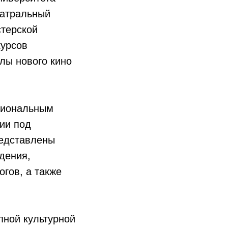
еатральный
стерской
курсов
лы нового кино
сиональным
ии под
редставлены
дения,
гов, а также
пной культурной