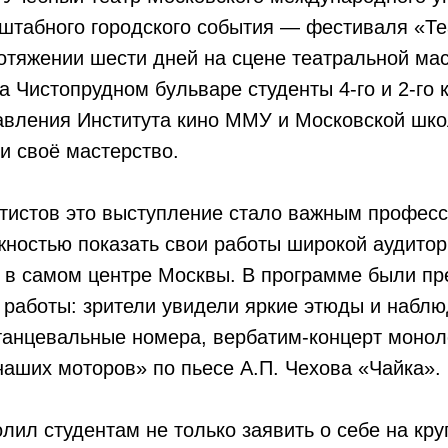
сштабного городского события — фестиваля «Т
отяжении шести дней на сцене театральной ма
 Чистопрудном бульваре студенты 4-го и 2-го 
авления Института кино ММУ и Московской шко
и своё мастерство.
тистов это выступление стало важным профес
ностью показать свои работы широкой аудитор
 в самом центре Москвы. В программе были п
работы: зрители увидели яркие этюды и наблю
танцевальные номера, вербатим-концерт моноло
наших моторов» по пьесе А.П. Чехова «Чайка».
лил студентам не только заявить о себе на кру