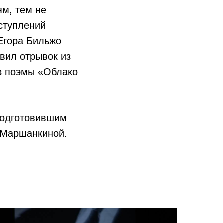
ям, тем не
ступлений
 Егора Бильжо
вил отрывок из
з поэмы «Облако
подготовившим
 Маршанкиной.