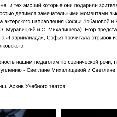
ене, и тех эмоций которые они подарили зрител
достью делимся замечательными моментами вы
са актёрского направления Софьи Лобановой и
Ю. Муравицкий и С. Михалищева). Егор предста
на «Гавриилиада», Софья прочитала отрывок и
яковского.
ность нашим педагогам по сценической речи, 
ступлению - Светлане Михалищевой и Светлане
ш. Архив Учебного театра.